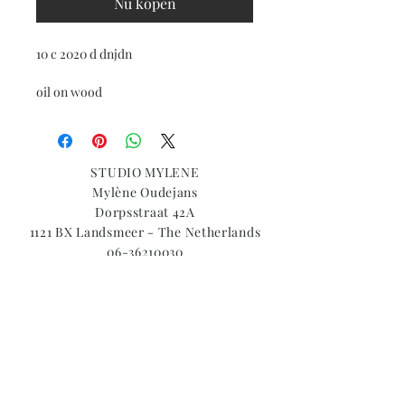
Nu kopen
10 c 2020 d dnjdn
oil on wood
STUDIO MYLENE
Mylène Oudejans
Dorpsstraat 42A
1121 BX Landsmeer - The Netherlands
06-36210030
contact@studiomylene.nl
© 2026 by STUDIO MYLENE